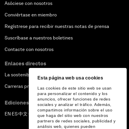
Asóciese con nosotros
Conviértase en miembro
Regístrese para recibir nuestras notas de prensa
Suscríbase a nuestros boletines
Contacte con nosotros
Enlaces directos
La sostenibilidad en el Foro
Esta página web usa cookies
Carreras profesionales
Las cookies de este sitio web se usan
para personalizar el contenido y los
anuncios, ofrecer funciones de redes
Ediciones en otros idiomas
sociales y analizar el tráfico. Además,
compartimos información sobre el uso
EN
ES
中文
日本語
▪
▪
▪
que haga del sitio web con nuestros
partners de redes sociales, publicidad y
análisis web, quienes pueden