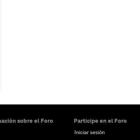
ación sobre el Foro
Participe en el Foro
Iniciar sesión