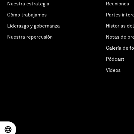
Nuestra estrategia
Reuniones
Cómo trabajamos
Partes inter
Liderazgo y gobernanza
Historias del
Nuestra repercusión
Notas de pr
Galería de f
Pódcast
Vídeos
EN
ES
中文
日本語