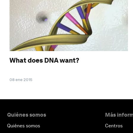
What does DNA want?
08 ene 2015
Quiénes somos
Más inform
Quiénes somos
Centros