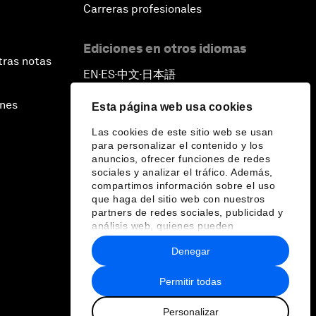
Carreras profesionales
Ediciones en otros idiomas
tras notas
EN
ES
中文
日本語
▪
▪
▪
ines
Esta página web usa cookies
Las cookies de este sitio web se usan
para personalizar el contenido y los
anuncios, ofrecer funciones de redes
sociales y analizar el tráfico. Además,
compartimos información sobre el uso
que haga del sitio web con nuestros
partners de redes sociales, publicidad y
análisis web, quienes pueden
combinarla con otra información que les
Denegar
haya proporcionado o que hayan
recopilado a partir del uso que haya
hecho de sus servicios.
Permitir todas
Personalizar