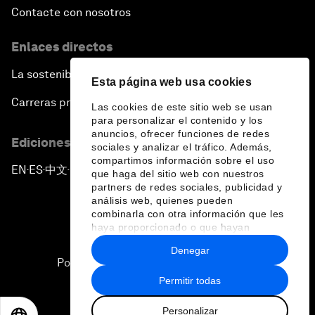
Contacte con nosotros
Enlaces directos
La sostenibilidad en el Foro
Esta página web usa cookies
Carreras profesionales
Las cookies de este sitio web se usan
para personalizar el contenido y los
anuncios, ofrecer funciones de redes
Ediciones en otros idiomas
sociales y analizar el tráfico. Además,
compartimos información sobre el uso
EN
ES
中文
日本語
▪
▪
▪
que haga del sitio web con nuestros
partners de redes sociales, publicidad y
análisis web, quienes pueden
combinarla con otra información que les
haya proporcionado o que hayan
recopilado a partir del uso que haya
Denegar
hecho de sus servicios.
Política de privacidad y normas de uso
Permitir todas
Sitemap
Personalizar
©
2026
Foro Económico Mundial