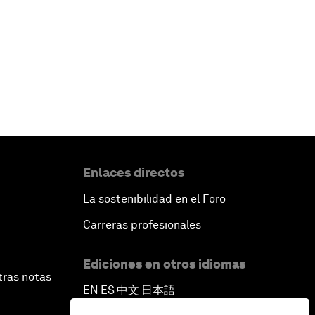
Enlaces directos
La sostenibilidad en el Foro
Carreras profesionales
Ediciones en otros idiomas
tras notas
EN
ES
中文
日本語
▪
▪
▪