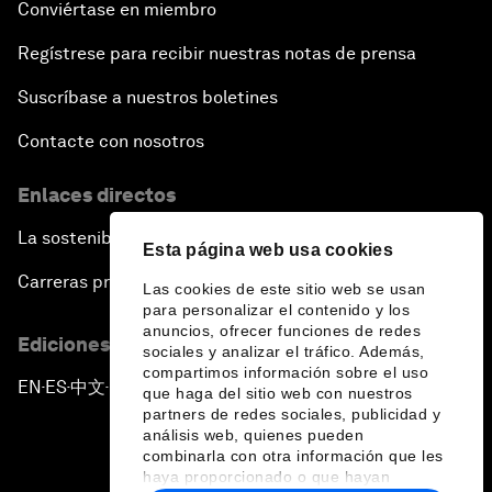
Conviértase en miembro
Regístrese para recibir nuestras notas de prensa
Suscríbase a nuestros boletines
Contacte con nosotros
Enlaces directos
La sostenibilidad en el Foro
Esta página web usa cookies
Carreras profesionales
Las cookies de este sitio web se usan
para personalizar el contenido y los
anuncios, ofrecer funciones de redes
Ediciones en otros idiomas
sociales y analizar el tráfico. Además,
compartimos información sobre el uso
EN
ES
中文
日本語
▪
▪
▪
que haga del sitio web con nuestros
partners de redes sociales, publicidad y
análisis web, quienes pueden
combinarla con otra información que les
haya proporcionado o que hayan