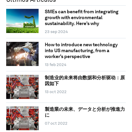
SMEs can benefit from integrating
growth with environmental
sustainability. Here's why
23 sep 2024
How to introduce new technology
into US manufacturing, from a
worker's perspective
13 feb 2024
制造业的未来将由数据和分析驱动：原
因如下
13 oct 2022
製造業の未来、データと分析が推進力
に
07 oct 2022