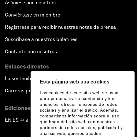
Asóciese con nosotros
Conviértase en miembro
Regístrese para recibir nuestras notas de prensa
Suscríbase a nuestros boletines
Contacte con nosotros
Enlaces directos
La sostenibilidad en el Foro
Esta página web usa cookies
Carreras profesionales
Las cookies de este sitio web se usan
para personalizar el contenido y los
anuncios, ofrecer funciones de redes
Ediciones en otros idiomas
sociales y analizar el tráfico. Además,
compartimos información sobre el uso
EN
ES
中文
日本語
▪
▪
▪
que haga del sitio web con nuestros
partners de redes sociales, publicidad y
análisis web, quienes pueden