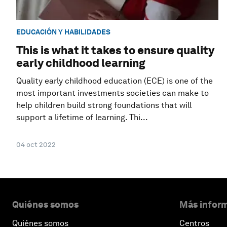
EDUCACIÓN Y HABILIDADES
This is what it takes to ensure quality
early childhood learning
Quality early childhood education (ECE) is one of the
most important investments societies can make to
help children build strong foundations that will
support a lifetime of learning. Thi...
04 oct 2022
Quiénes somos
Más inform
Quiénes somos
Centros