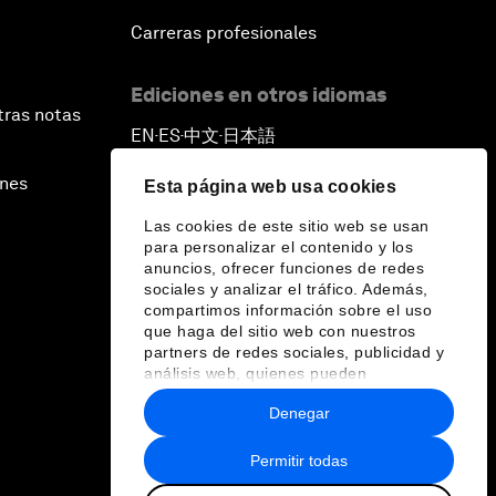
Carreras profesionales
Ediciones en otros idiomas
tras notas
EN
ES
中文
日本語
▪
▪
▪
ines
Esta página web usa cookies
Las cookies de este sitio web se usan
para personalizar el contenido y los
anuncios, ofrecer funciones de redes
sociales y analizar el tráfico. Además,
compartimos información sobre el uso
que haga del sitio web con nuestros
partners de redes sociales, publicidad y
análisis web, quienes pueden
combinarla con otra información que les
Denegar
haya proporcionado o que hayan
recopilado a partir del uso que haya
hecho de sus servicios.
Permitir todas