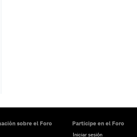
ación sobre el Foro
Participe en el Foro
Iniciar sesión