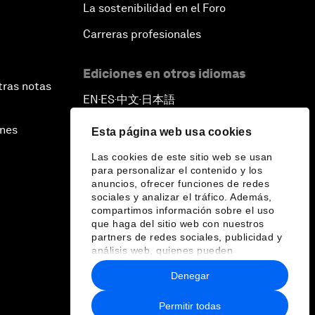
La sostenibilidad en el Foro
Carreras profesionales
Ediciones en otros idiomas
tras notas
EN
ES
中文
日本語
▪
▪
▪
ines
Esta página web usa cookies
Las cookies de este sitio web se usan
para personalizar el contenido y los
anuncios, ofrecer funciones de redes
sociales y analizar el tráfico. Además,
compartimos información sobre el uso
que haga del sitio web con nuestros
partners de redes sociales, publicidad y
análisis web, quienes pueden
combinarla con otra información que les
Denegar
haya proporcionado o que hayan
recopilado a partir del uso que haya
hecho de sus servicios.
Permitir todas