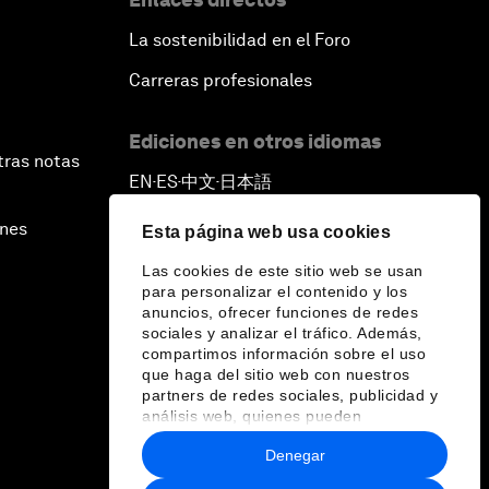
La sostenibilidad en el Foro
Carreras profesionales
Ediciones en otros idiomas
tras notas
EN
ES
中文
日本語
▪
▪
▪
ines
Esta página web usa cookies
Las cookies de este sitio web se usan
para personalizar el contenido y los
anuncios, ofrecer funciones de redes
sociales y analizar el tráfico. Además,
compartimos información sobre el uso
que haga del sitio web con nuestros
partners de redes sociales, publicidad y
análisis web, quienes pueden
combinarla con otra información que les
Denegar
haya proporcionado o que hayan
recopilado a partir del uso que haya