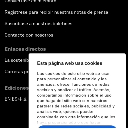
Conviértase en miembro
Regístrese para recibir nuestras notas de prensa
Suscríbase a nuestros boletines
Contacte con nosotros
Enlaces directos
La sostenibilidad en el Foro
Esta página web usa cookies
Carreras profesionales
Las cookies de este sitio web se usan
para personalizar el contenido y los
anuncios, ofrecer funciones de redes
Ediciones en otros idiomas
sociales y analizar el tráfico. Además,
compartimos información sobre el uso
EN
ES
中文
日本語
▪
▪
▪
que haga del sitio web con nuestros
partners de redes sociales, publicidad y
análisis web, quienes pueden
combinarla con otra información que les
haya proporcionado o que hayan
recopilado a partir del uso que haya