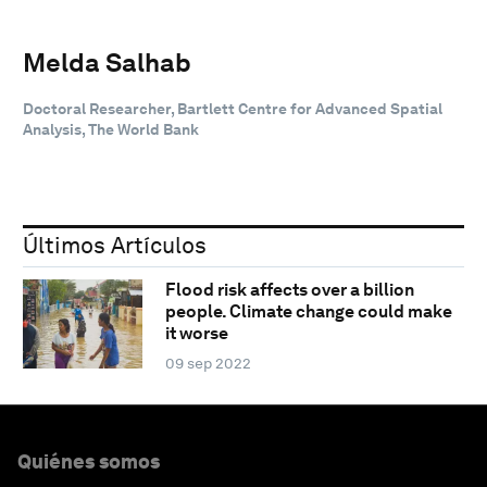
Melda Salhab
Doctoral Researcher, Bartlett Centre for Advanced Spatial
Analysis, The World Bank
Últimos Artículos
Flood risk affects over a billion
people. Climate change could make
it worse
09 sep 2022
Quiénes somos