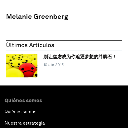
Melanie Greenberg
Últimos Artículos
别让焦虑成为你追逐梦想的绊脚石！
10 abr 2015
Quiénes somos
Quiénes somos
Nuestra estrategia