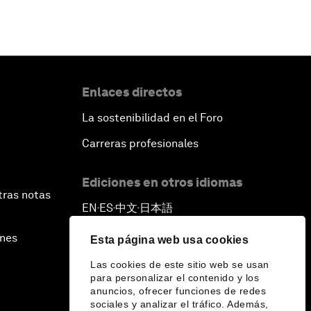
Enlaces directos
La sostenibilidad en el Foro
Carreras profesionales
Ediciones en otros idiomas
tras notas
EN
ES
中文
日本語
▪
▪
▪
ines
Esta página web usa cookies
Las cookies de este sitio web se usan
para personalizar el contenido y los
anuncios, ofrecer funciones de redes
sociales y analizar el tráfico. Además,