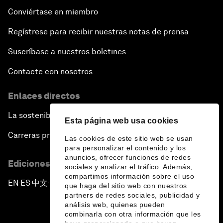
Conviértase en miembro
Regístrese para recibir nuestras notas de prensa
Suscríbase a nuestros boletines
Contacte con nosotros
Enlaces directos
La sostenibilidad en el Foro
Esta página web usa cookies
Carreras profesionales
Las cookies de este sitio web se usan
para personalizar el contenido y los
anuncios, ofrecer funciones de redes
Ediciones en otros idiomas
sociales y analizar el tráfico. Además,
compartimos información sobre el uso
EN
ES
中文
日本語
▪
▪
▪
que haga del sitio web con nuestros
partners de redes sociales, publicidad y
análisis web, quienes pueden
combinarla con otra información que les