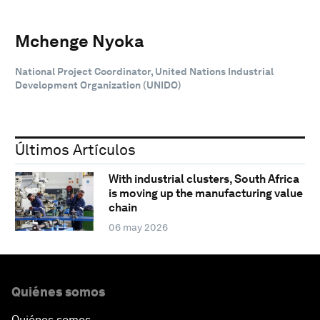
Mchenge Nyoka
National Project Coordinator, United Nations Industrial
Development Organization (UNIDO)
Últimos Artículos
With industrial clusters, South Africa
is moving up the manufacturing value
chain
06 may 2026
Quiénes somos
Quiénes somos