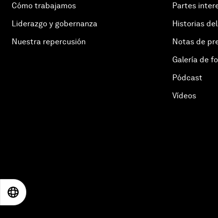
Cómo trabajamos
Partes inter
Liderazgo y gobernanza
Historias del
Nuestra repercusión
Notas de pr
Galería de f
Pódcast
Vídeos
EN
ES
中文
日本語