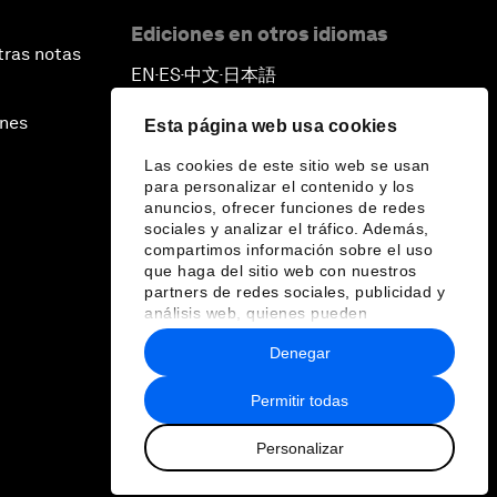
Ediciones en otros idiomas
tras notas
EN
ES
中文
日本語
▪
▪
▪
ines
Esta página web usa cookies
Las cookies de este sitio web se usan
para personalizar el contenido y los
anuncios, ofrecer funciones de redes
sociales y analizar el tráfico. Además,
compartimos información sobre el uso
que haga del sitio web con nuestros
partners de redes sociales, publicidad y
análisis web, quienes pueden
combinarla con otra información que les
Denegar
haya proporcionado o que hayan
recopilado a partir del uso que haya
hecho de sus servicios.
Permitir todas
Personalizar