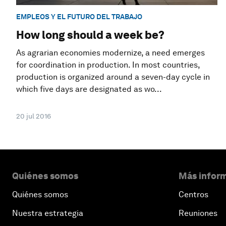
EMPLEOS Y EL FUTURO DEL TRABAJO
How long should a week be?
As agrarian economies modernize, a need emerges
for coordination in production. In most countries,
production is organized around a seven-day cycle in
which five days are designated as wo...
20 jul 2016
Quiénes somos
Más inform
Quiénes somos
Centros
Nuestra estrategia
Reuniones