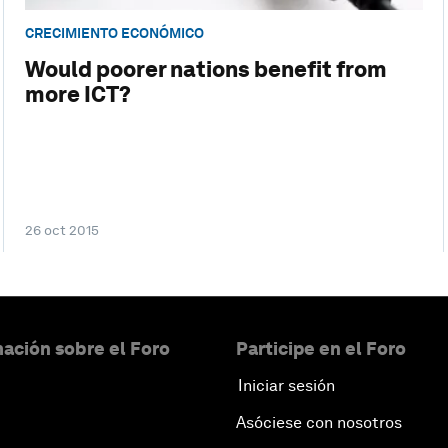
CRECIMIENTO ECONÓMICO
Would poorer nations benefit from
more ICT?
26 oct 2015
ación sobre el Foro
Participe en el Foro
Iniciar sesión
Asóciese con nosotros