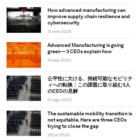
How advanced manufacturing can
improve supply chain resilience and
cybersecurity
31 ene 2024
Advanced Manufacturing is going
green — 3 CEOs explain how
19 sep 2023
公平性に欠ける、持続可能なモビリテ
ィへの転換：この課題に取り組む3人
のCEOの見解
01 ago 2023
The sustainable mobility transition is
not equitable. Here are three CEOs
trying to close the gap
28 jul 2023