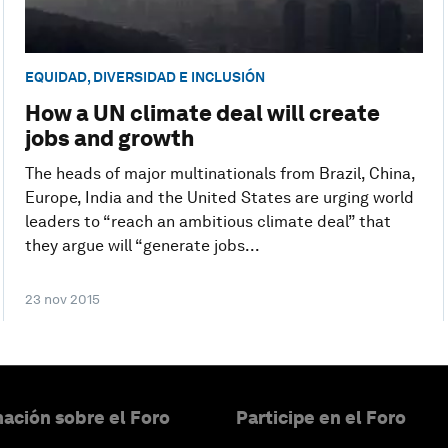
EQUIDAD, DIVERSIDAD E INCLUSIÓN
How a UN climate deal will create
jobs and growth
The heads of major multinationals from Brazil, China,
Europe, India and the United States are urging world
leaders to “reach an ambitious climate deal” that
they argue will “generate jobs...
23 nov 2015
ación sobre el Foro
Participe en el Foro