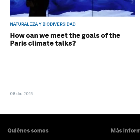
NATURALEZA Y BIODIVERSIDAD
How can we meet the goals of the
Paris climate talks?
08 dic 2015
Quiénes somos
Más inform