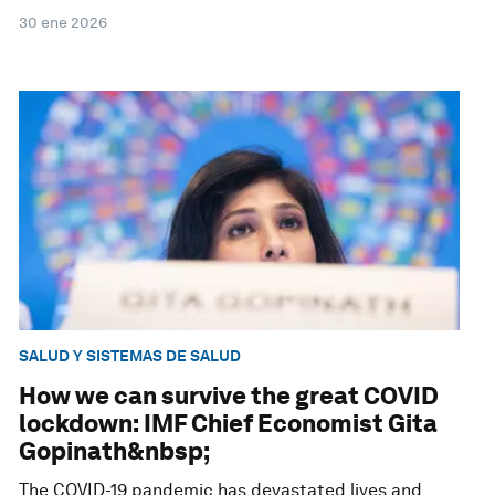
30 ene 2026
SALUD Y SISTEMAS DE SALUD
How we can survive the great COVID
lockdown: IMF Chief Economist Gita
Gopinath&nbsp;
The COVID-19 pandemic has devastated lives and