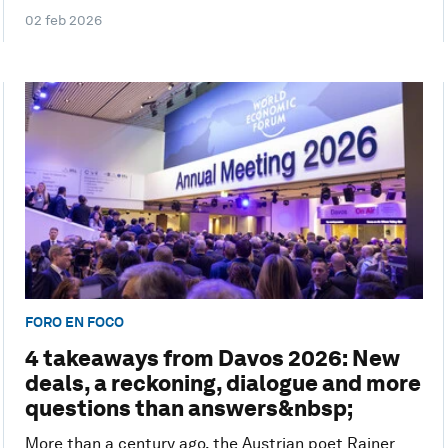
02 feb 2026
FORO EN FOCO
4 takeaways from Davos 2026: New
deals, a reckoning, dialogue and more
questions than answers&nbsp;
More than a century ago, the Austrian poet Rainer