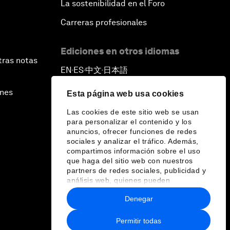
La sostenibilidad en el Foro
Carreras profesionales
Ediciones en otros idiomas
tras notas
EN
ES
中文
日本語
▪
▪
▪
ines
Esta página web usa cookies
Las cookies de este sitio web se usan
para personalizar el contenido y los
anuncios, ofrecer funciones de redes
sociales y analizar el tráfico. Además,
compartimos información sobre el uso
que haga del sitio web con nuestros
partners de redes sociales, publicidad y
análisis web, quienes pueden
combinarla con otra información que les
Denegar
haya proporcionado o que hayan
recopilado a partir del uso que haya
hecho de sus servicios.
Permitir todas