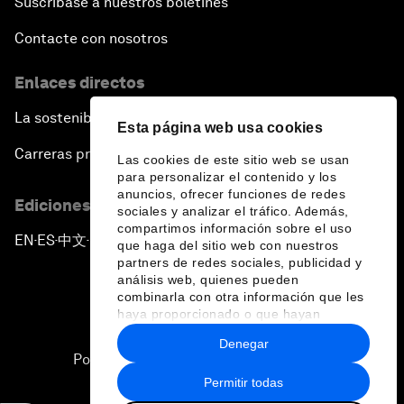
Suscríbase a nuestros boletines
Contacte con nosotros
Enlaces directos
La sostenibilidad en el Foro
Esta página web usa cookies
Carreras profesionales
Las cookies de este sitio web se usan
para personalizar el contenido y los
anuncios, ofrecer funciones de redes
Ediciones en otros idiomas
sociales y analizar el tráfico. Además,
compartimos información sobre el uso
EN
ES
中文
日本語
▪
▪
▪
que haga del sitio web con nuestros
partners de redes sociales, publicidad y
análisis web, quienes pueden
combinarla con otra información que les
haya proporcionado o que hayan
recopilado a partir del uso que haya
Denegar
hecho de sus servicios.
Política de privacidad y normas de uso
Permitir todas
Sitemap