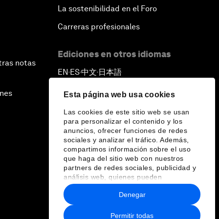
La sostenibilidad en el Foro
Carreras profesionales
Ediciones en otros idiomas
tras notas
EN
ES
中文
日本語
▪
▪
▪
ines
Esta página web usa cookies
Las cookies de este sitio web se usan
para personalizar el contenido y los
anuncios, ofrecer funciones de redes
sociales y analizar el tráfico. Además,
compartimos información sobre el uso
que haga del sitio web con nuestros
partners de redes sociales, publicidad y
análisis web, quienes pueden
combinarla con otra información que les
Denegar
haya proporcionado o que hayan
recopilado a partir del uso que haya
hecho de sus servicios.
Permitir todas