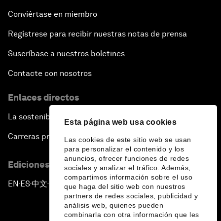
Conviértase en miembro
Regístrese para recibir nuestras notas de prensa
Suscríbase a nuestros boletines
Contacte con nosotros
Enlaces directos
La sostenibilidad en el Foro
Esta página web usa cookies
Carreras profesionales
Las cookies de este sitio web se usan
para personalizar el contenido y los
anuncios, ofrecer funciones de redes
Ediciones en otros idiomas
sociales y analizar el tráfico. Además,
compartimos información sobre el uso
EN
ES
中文
日本語
▪
▪
▪
que haga del sitio web con nuestros
partners de redes sociales, publicidad y
análisis web, quienes pueden
combinarla con otra información que les