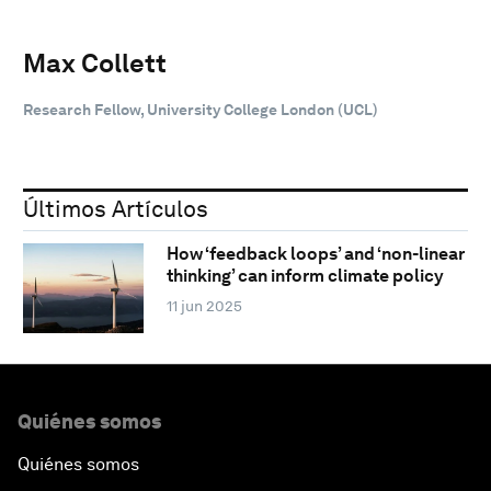
Max Collett
Research Fellow, University College London (UCL)
Últimos Artículos
How ‘feedback loops’ and ‘non-linear
thinking’ can inform climate policy
11 jun 2025
Quiénes somos
Quiénes somos