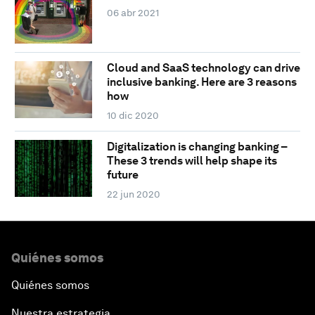
06 abr 2021
Cloud and SaaS technology can drive
inclusive banking. Here are 3 reasons
how
10 dic 2020
Digitalization is changing banking –
These 3 trends will help shape its
future
22 jun 2020
Quiénes somos
Quiénes somos
Nuestra estrategia