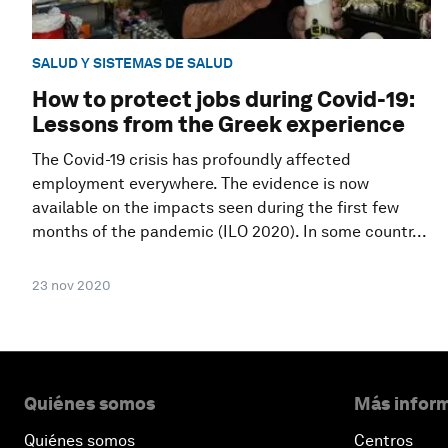
SALUD Y SISTEMAS DE SALUD
How to protect jobs during Covid-19:
Lessons from the Greek experience
The Covid-19 crisis has profoundly affected
employment everywhere. The evidence is now
available on the impacts seen during the first few
months of the pandemic (ILO 2020). In some countr...
23 nov 2020
Quiénes somos
Más inform
Quiénes somos
Centros