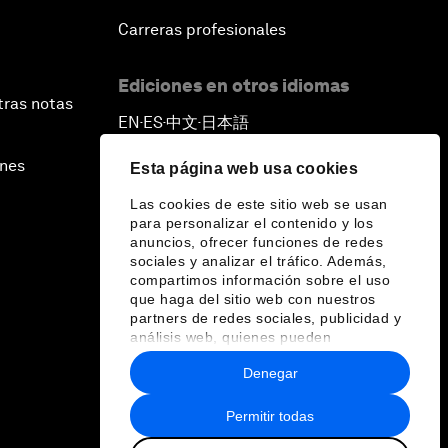
Carreras profesionales
Ediciones en otros idiomas
tras notas
EN
ES
中文
日本語
▪
▪
▪
ines
Esta página web usa cookies
Las cookies de este sitio web se usan
para personalizar el contenido y los
anuncios, ofrecer funciones de redes
sociales y analizar el tráfico. Además,
compartimos información sobre el uso
que haga del sitio web con nuestros
partners de redes sociales, publicidad y
análisis web, quienes pueden
combinarla con otra información que les
Denegar
haya proporcionado o que hayan
recopilado a partir del uso que haya
hecho de sus servicios.
Permitir todas