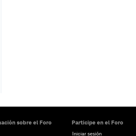
ación sobre el Foro
Participe en el Foro
Iniciar sesión