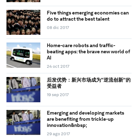
Five things emerging economies can
do to attract the best talent
08 dic 2017
Home-care robots and traffic-
beating apps: the brave new world of
AI
24 oct 2017
后发优势：新兴市场成为"逆流创新"的
受益者
19 sep 2017
Emerging and developing markets
are benefiting from trickle-up
innovation&nbsp;
29 ago 2017