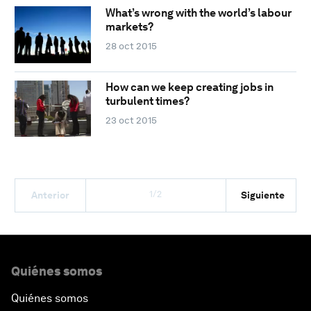
What’s wrong with the world’s labour
markets?
28 oct 2015
How can we keep creating jobs in
turbulent times?
23 oct 2015
1/2
Anterior
Siguiente
Quiénes somos
Quiénes somos