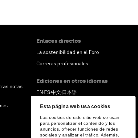
Enlaces directos
La sostenibilidad en el Foro
Carreras profesionales
Ediciones en otros idiomas
tras notas
EN
ES
中文
日本語
▪
▪
▪
ines
Esta página web usa cookies
Las cookies de este sitio web se usan
para personalizar el contenido y los
anuncios, ofrecer funciones de redes
sociales y analizar el tráfico. Además,