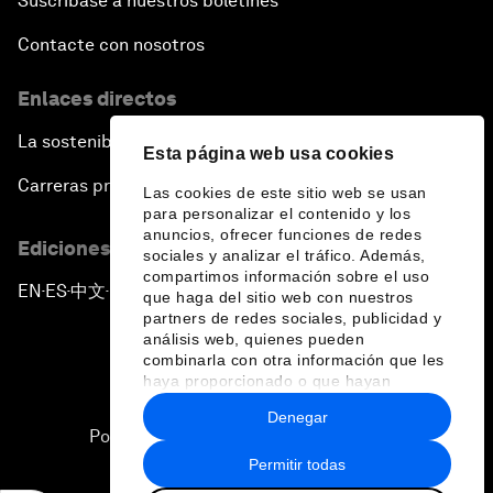
Suscríbase a nuestros boletines
Contacte con nosotros
Enlaces directos
La sostenibilidad en el Foro
Esta página web usa cookies
Carreras profesionales
Las cookies de este sitio web se usan
para personalizar el contenido y los
anuncios, ofrecer funciones de redes
Ediciones en otros idiomas
sociales y analizar el tráfico. Además,
compartimos información sobre el uso
EN
ES
中文
日本語
▪
▪
▪
que haga del sitio web con nuestros
partners de redes sociales, publicidad y
análisis web, quienes pueden
combinarla con otra información que les
haya proporcionado o que hayan
recopilado a partir del uso que haya
Denegar
hecho de sus servicios.
Política de privacidad y normas de uso
Permitir todas
Sitemap