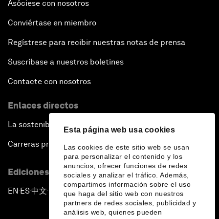
Asóciese con nosotros
Conviértase en miembro
Regístrese para recibir nuestras notas de prensa
Suscríbase a nuestros boletines
Contacte con nosotros
Enlaces directos
La sostenibilidad en el Foro
Esta página web usa cookies
Carreras profesionales
Las cookies de este sitio web se usan
para personalizar el contenido y los
anuncios, ofrecer funciones de redes
Ediciones en otros idiomas
sociales y analizar el tráfico. Además,
compartimos información sobre el uso
EN
ES
中文
日本語
▪
▪
▪
que haga del sitio web con nuestros
partners de redes sociales, publicidad y
análisis web, quienes pueden