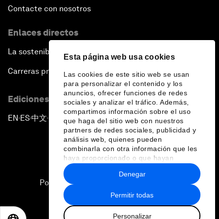
Contacte con nosotros
Enlaces directos
La sostenibilidad en el Foro
Esta página web usa cookies
Carreras profesionales
Las cookies de este sitio web se usan
para personalizar el contenido y los
anuncios, ofrecer funciones de redes
Ediciones en otros idiomas
sociales y analizar el tráfico. Además,
compartimos información sobre el uso
EN
ES
中文
日本語
▪
▪
▪
que haga del sitio web con nuestros
partners de redes sociales, publicidad y
análisis web, quienes pueden
combinarla con otra información que les
haya proporcionado o que hayan
recopilado a partir del uso que haya
Denegar
hecho de sus servicios.
Política de privacidad y normas de uso
Permitir todas
Sitemap
Personalizar
©
2026
Foro Económico Mundial