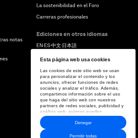
La sostenibilidad en el Foro
Carreras profesionales
Ediciones en otros idiomas
tras notas
EN
ES
中文
日本語
▪
▪
▪
ines
Esta página web usa cookies
Las cookies de este sitio web se usan
para personalizar el contenido y los
anuncios, ofrecer funciones de redes
sociales y analizar el tráfico. Además,
compartimos información sobre el uso
que haga del sitio web con nuestros
partners de redes sociales, publicidad y
análisis web, quienes pueden
combinarla con otra información que les
Denegar
haya proporcionado o que hayan
recopilado a partir del uso que haya
hecho de sus servicios.
Permitir todas