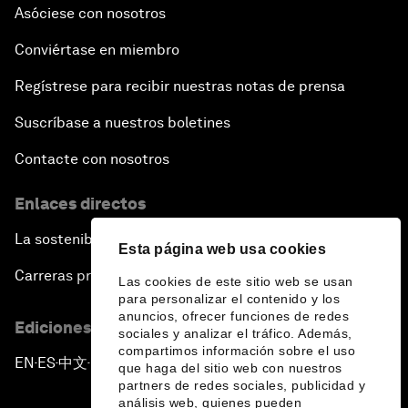
Asóciese con nosotros
Conviértase en miembro
Regístrese para recibir nuestras notas de prensa
Suscríbase a nuestros boletines
Contacte con nosotros
Enlaces directos
La sostenibilidad en el Foro
Esta página web usa cookies
Carreras profesionales
Las cookies de este sitio web se usan
para personalizar el contenido y los
anuncios, ofrecer funciones de redes
Ediciones en otros idiomas
sociales y analizar el tráfico. Además,
compartimos información sobre el uso
EN
ES
中文
日本語
▪
▪
▪
que haga del sitio web con nuestros
partners de redes sociales, publicidad y
análisis web, quienes pueden