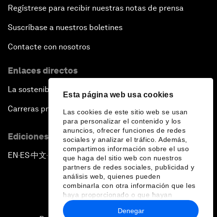
Regístrese para recibir nuestras notas de prensa
Suscríbase a nuestros boletines
Contacte con nosotros
Enlaces directos
La sostenibilidad en el Foro
Esta página web usa cookies
Carreras profesionales
Las cookies de este sitio web se usan
para personalizar el contenido y los
anuncios, ofrecer funciones de redes
Ediciones en otros idiomas
sociales y analizar el tráfico. Además,
compartimos información sobre el uso
EN
ES
中文
日本語
▪
▪
▪
que haga del sitio web con nuestros
partners de redes sociales, publicidad y
análisis web, quienes pueden
combinarla con otra información que les
haya proporcionado o que hayan
recopilado a partir del uso que haya
Denegar
hecho de sus servicios.