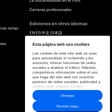
La sostenibilidad en el Foro
Carreras profesionales
Ediciones en otros idiomas
tras notas
EN
ES
中文
日本語
▪
▪
▪
ines
Esta página web usa cookies
Las cookies de este sitio web se usan
para personalizar el contenido y los
anuncios, ofrecer funciones de redes
sociales y analizar el tráfico. Además,
compartimos información sobre el uso
que haga del sitio web con nuestros
partners de redes sociales, publicidad y
análisis web, quienes pueden
combinarla con otra información que les
Denegar
haya proporcionado o que hayan
recopilado a partir del uso que haya
hecho de sus servicios.
Permitir todas