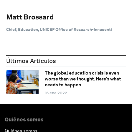
Matt Brossard
Chief, Education, UNICEF Office of Research-Innocenti
Últimos Artículos
The global education crisis is even
worse than we thought. Here's what
needs to happen
16 ene 2022
Quiénes somos
Quiénes somos