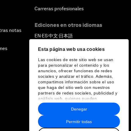
Carreras profesionales
Ediciones en otros idiomas
tras notas
EN
ES
中文
日本語
▪
▪
▪
ines
Esta página web usa cookies
Las cookies de este sitio web se usan
para personalizar el contenido y los
anuncios, ofrecer funciones de redes
sociales y analizar el tráfico. Además,
compartimos información sobre el uso
que haga del sitio web con nuestros
partners de redes sociales, publicidad y
análisis web, quienes pueden
combinarla con otra información que les
Denegar
haya proporcionado o que hayan
recopilado a partir del uso que haya
hecho de sus servicios.
Permitir todas