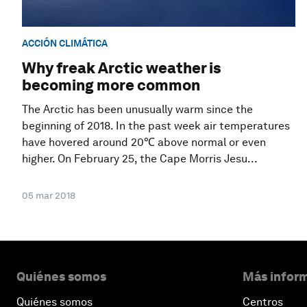
ACCIÓN CLIMÁTICA
Why freak Arctic weather is
becoming more common
The Arctic has been unusually warm since the
beginning of 2018. In the past week air temperatures
have hovered around 20℃ above normal or even
higher. On February 25, the Cape Morris Jesu...
05 mar 2018
Quiénes somos
Más inform
Quiénes somos
Centros