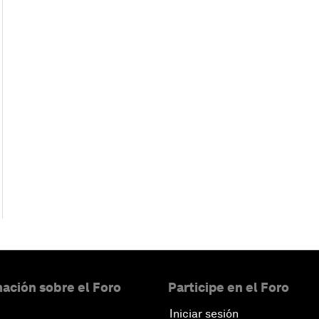
ación sobre el Foro
Participe en el Foro
Iniciar sesión