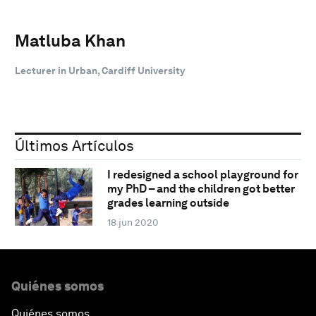
Matluba Khan
Lecturer in Urban, Cardiff University
Últimos Artículos
I redesigned a school playground for
my PhD – and the children got better
grades learning outside
18 jun 2020
Quiénes somos
Quiénes somos