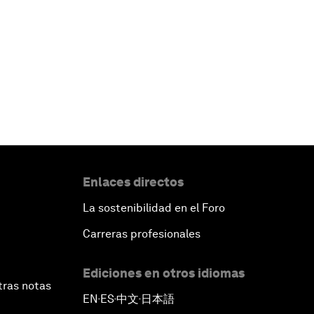
Enlaces directos
La sostenibilidad en el Foro
Carreras profesionales
Ediciones en otros idiomas
tras notas
EN
ES
中文
日本語
▪
▪
▪