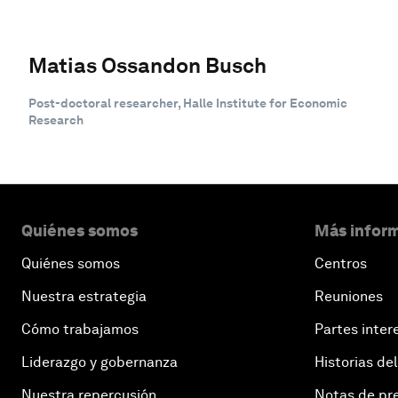
Matias Ossandon Busch
Post-doctoral researcher, Halle Institute for Economic
Research
Quiénes somos
Más inform
Quiénes somos
Centros
Nuestra estrategia
Reuniones
Cómo trabajamos
Partes inter
Liderazgo y gobernanza
Historias del
Nuestra repercusión
Notas de pr