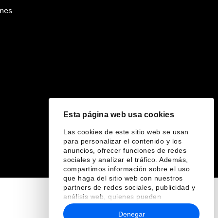
ines
Esta página web usa cookies
Las cookies de este sitio web se usan
para personalizar el contenido y los
anuncios, ofrecer funciones de redes
sociales y analizar el tráfico. Además,
compartimos información sobre el uso
que haga del sitio web con nuestros
partners de redes sociales, publicidad y
análisis web, quienes pueden
combinarla con otra información que les
Denegar
haya proporcionado o que hayan