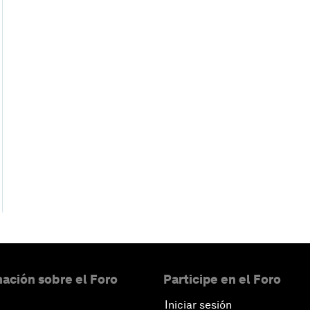
ación sobre el Foro
Participe en el Foro
Iniciar sesión