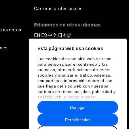
Carreras profesionales
Ediciones en otros idiomas
tras notas
EN
ES
中文
日本語
▪
▪
▪
ines
Esta página web usa cookies
Las cookies de este sitio web se usan
para personalizar el contenido y los
anuncios, ofrecer funciones de redes
sociales y analizar el tráfico. Además,
compartimos información sobre el uso
que haga del sitio web con nuestros
partners de redes sociales, publicidad y
análisis web, quienes pueden
combinarla con otra información que les
Denegar
haya proporcionado o que hayan
recopilado a partir del uso que haya
hecho de sus servicios.
Permitir todas