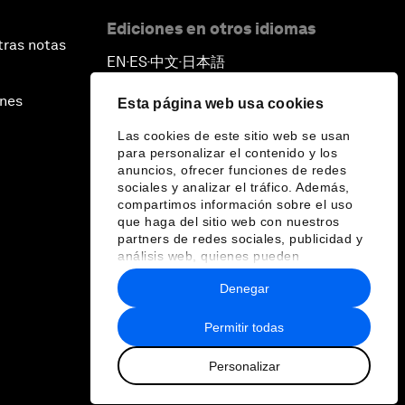
Ediciones en otros idiomas
tras notas
EN
ES
中文
日本語
▪
▪
▪
ines
Esta página web usa cookies
Las cookies de este sitio web se usan
para personalizar el contenido y los
anuncios, ofrecer funciones de redes
sociales y analizar el tráfico. Además,
compartimos información sobre el uso
que haga del sitio web con nuestros
partners de redes sociales, publicidad y
análisis web, quienes pueden
combinarla con otra información que les
Denegar
haya proporcionado o que hayan
recopilado a partir del uso que haya
hecho de sus servicios.
Permitir todas
Personalizar