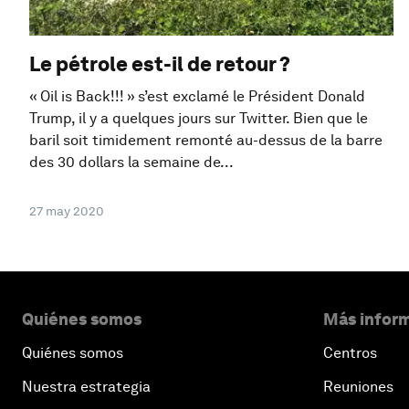
Le pétrole est-il de retour ?
« Oil is Back!!! » s’est exclamé le Président Donald
Trump, il y a quelques jours sur Twitter. Bien que le
baril soit timidement remonté au-dessus de la barre
des 30 dollars la semaine de...
27 may 2020
Quiénes somos
Más inform
Quiénes somos
Centros
Nuestra estrategia
Reuniones