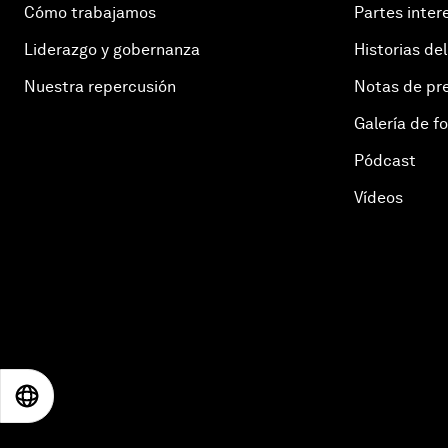
Cómo trabajamos
Partes inter
Liderazgo y gobernanza
Historias del
Nuestra repercusión
Notas de pr
Galería de f
Pódcast
Vídeos
EN
ES
中文
日本語