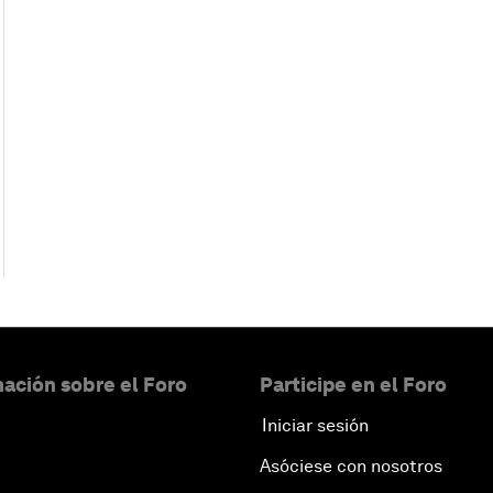
ación sobre el Foro
Participe en el Foro
Iniciar sesión
Asóciese con nosotros