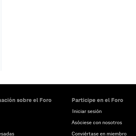
ación sobre el Foro
Participe en el Foro
Iniciar sesión
Asóciese con nosotros
esadas
Conviértase en miembro