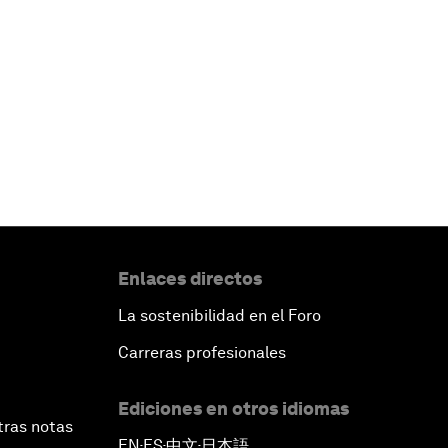
Enlaces directos
La sostenibilidad en el Foro
Carreras profesionales
Ediciones en otros idiomas
tras notas
EN
ES
中文
日本語
▪
▪
▪