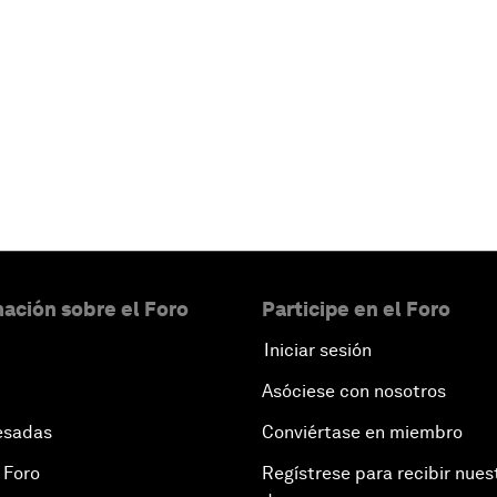
ación sobre el Foro
Participe en el Foro
Iniciar sesión
Asóciese con nosotros
esadas
Conviértase en miembro
 Foro
Regístrese para recibir nues