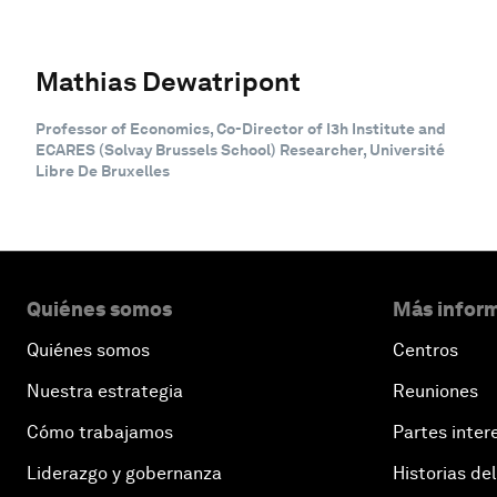
Mathias Dewatripont
Professor of Economics, Co-Director of I3h Institute and
ECARES (Solvay Brussels School) Researcher, Université
Libre De Bruxelles
Quiénes somos
Más inform
Quiénes somos
Centros
Nuestra estrategia
Reuniones
Cómo trabajamos
Partes inter
Liderazgo y gobernanza
Historias del