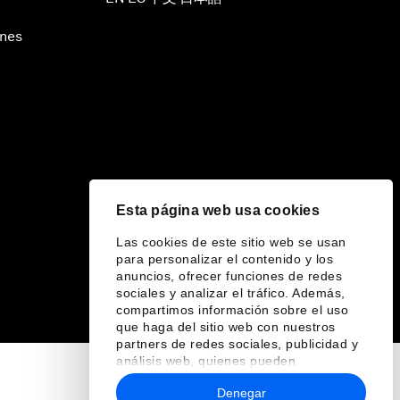
ines
Esta página web usa cookies
Las cookies de este sitio web se usan
para personalizar el contenido y los
anuncios, ofrecer funciones de redes
sociales y analizar el tráfico. Además,
compartimos información sobre el uso
que haga del sitio web con nuestros
partners de redes sociales, publicidad y
análisis web, quienes pueden
combinarla con otra información que les
Denegar
haya proporcionado o que hayan