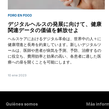
FORO EN FOCO
デジタルヘルスの発展に向けて、健康
関連データの価値を解放せよ
ヘルスケアにおけるデジタル革命は、世界中の人々に
健康増進と長寿を約束しています。新しいデジタルツ
ールは、医師や患者が病気を予測、予防、治療するの
に役立ち、費用効率と効果の高い、各患者に適した医
療への扉を開くことを可能にします。
10 ene 2023
Quiénes somos
Más inform