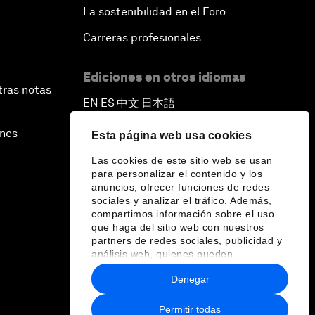
La sostenibilidad en el Foro
Carreras profesionales
Ediciones en otros idiomas
tras notas
EN
ES
中文
日本語
▪
▪
▪
ines
Esta página web usa cookies
Las cookies de este sitio web se usan
para personalizar el contenido y los
anuncios, ofrecer funciones de redes
sociales y analizar el tráfico. Además,
compartimos información sobre el uso
que haga del sitio web con nuestros
partners de redes sociales, publicidad y
análisis web, quienes pueden
combinarla con otra información que les
Denegar
haya proporcionado o que hayan
recopilado a partir del uso que haya
hecho de sus servicios.
Permitir todas