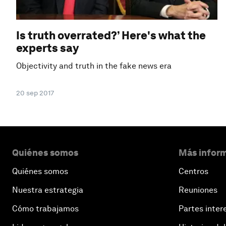
Is truth overrated?’ Here's what the
experts say
Objectivity and truth in the fake news era
20 sep 2017
Quiénes somos
Más inform
Quiénes somos
Centros
Nuestra estrategia
Reuniones
Cómo trabajamos
Partes inter