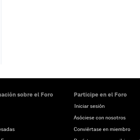
ación sobre el Foro
Participe en el Foro
Iniciar sesión
Asóciese con nosotros
esadas
Conviértase en miembro