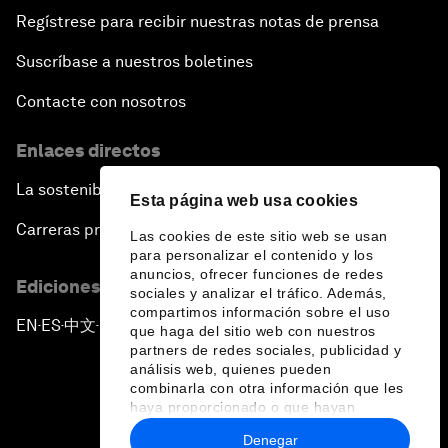
Regístrese para recibir nuestras notas de prensa
Suscríbase a nuestros boletines
Contacte con nosotros
Enlaces directos
La sostenibilidad en el Foro
Esta página web usa cookies
Carreras profesionales
Las cookies de este sitio web se usan
para personalizar el contenido y los
anuncios, ofrecer funciones de redes
Ediciones en otros idiomas
sociales y analizar el tráfico. Además,
compartimos información sobre el uso
EN
ES
中文
日本語
▪
▪
▪
que haga del sitio web con nuestros
partners de redes sociales, publicidad y
análisis web, quienes pueden
combinarla con otra información que les
haya proporcionado o que hayan
recopilado a partir del uso que haya
Denegar
hecho de sus servicios.