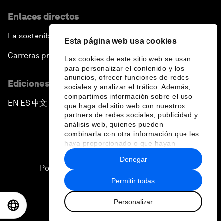
Enlaces directos
La sostenibilidad en el Foro
Esta página web usa cookies
Carreras profesionales
Las cookies de este sitio web se usan
para personalizar el contenido y los
anuncios, ofrecer funciones de redes
Ediciones en otros idiomas
sociales y analizar el tráfico. Además,
compartimos información sobre el uso
EN
ES
中文
日本語
▪
▪
▪
que haga del sitio web con nuestros
partners de redes sociales, publicidad y
análisis web, quienes pueden
combinarla con otra información que les
haya proporcionado o que hayan
recopilado a partir del uso que haya
Denegar
hecho de sus servicios.
Política de privacidad y normas de uso
Permitir todas
Sitemap
Personalizar
©
2026
Foro Económico Mundial
EN
ES
中文
日本語