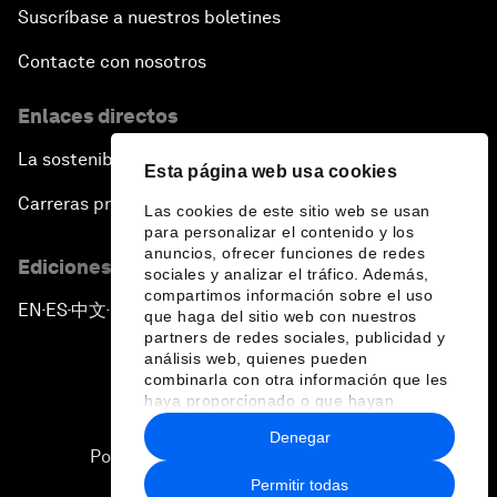
Suscríbase a nuestros boletines
Contacte con nosotros
Enlaces directos
La sostenibilidad en el Foro
Esta página web usa cookies
Carreras profesionales
Las cookies de este sitio web se usan
para personalizar el contenido y los
anuncios, ofrecer funciones de redes
Ediciones en otros idiomas
sociales y analizar el tráfico. Además,
compartimos información sobre el uso
EN
ES
中文
日本語
▪
▪
▪
que haga del sitio web con nuestros
partners de redes sociales, publicidad y
análisis web, quienes pueden
combinarla con otra información que les
haya proporcionado o que hayan
recopilado a partir del uso que haya
Denegar
hecho de sus servicios.
Política de privacidad y normas de uso
Permitir todas