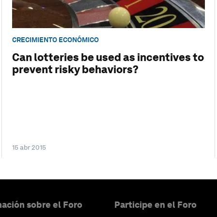
CRECIMIENTO ECONÓMICO
Can lotteries be used as incentives to
prevent risky behaviors?
15 abr 2015
ación sobre el Foro
Participe en el Foro