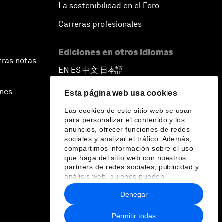
La sostenibilidad en el Foro
Carreras profesionales
Ediciones en otros idiomas
tras notas
EN
ES
中文
日本語
▪
▪
▪
ines
Esta página web usa cookies
Las cookies de este sitio web se usan
para personalizar el contenido y los
anuncios, ofrecer funciones de redes
sociales y analizar el tráfico. Además,
compartimos información sobre el uso
que haga del sitio web con nuestros
partners de redes sociales, publicidad y
análisis web, quienes pueden
combinarla con otra información que les
Denegar
haya proporcionado o que hayan
recopilado a partir del uso que haya
hecho de sus servicios.
Permitir todas