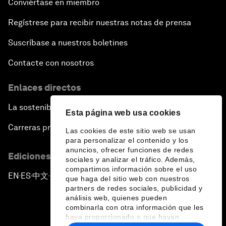
Conviértase en miembro
Regístrese para recibir nuestras notas de prensa
Suscríbase a nuestros boletines
Contacte con nosotros
Enlaces directos
La sostenibilidad en el Foro
Esta página web usa cookies
Carreras profesionales
Las cookies de este sitio web se usan
para personalizar el contenido y los
anuncios, ofrecer funciones de redes
Ediciones en otros idiomas
sociales y analizar el tráfico. Además,
compartimos información sobre el uso
EN
ES
中文
日本語
▪
▪
▪
que haga del sitio web con nuestros
partners de redes sociales, publicidad y
análisis web, quienes pueden
combinarla con otra información que les
haya proporcionado o que hayan