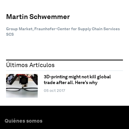
Martin Schwemmer
Group Market, Fraunhofer-Center for Supply Chain Services
SCS
Últimos Artículos
3D-printing might not kill global
trade after all. Here's why
05 oct 2017
Quiénes somos