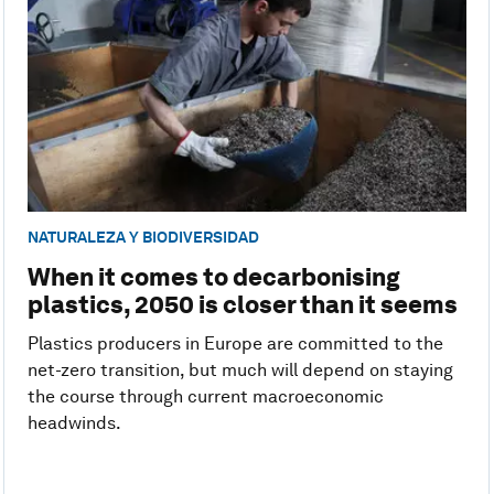
NATURALEZA Y BIODIVERSIDAD
When it comes to decarbonising
plastics, 2050 is closer than it seems
Plastics producers in Europe are committed to the
net-zero transition, but much will depend on staying
the course through current macroeconomic
headwinds.