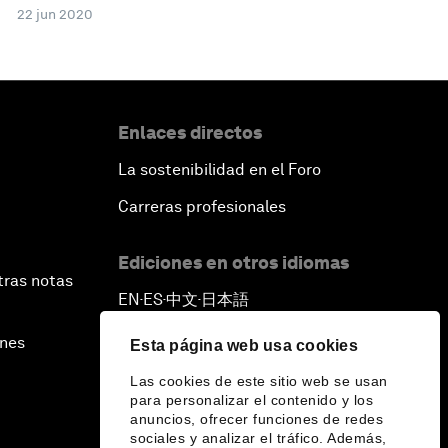
22 jun 2020
Enlaces directos
La sostenibilidad en el Foro
Carreras profesionales
Ediciones en otros idiomas
tras notas
EN
ES
中文
日本語
▪
▪
▪
ines
Esta página web usa cookies
Las cookies de este sitio web se usan
para personalizar el contenido y los
anuncios, ofrecer funciones de redes
sociales y analizar el tráfico. Además,